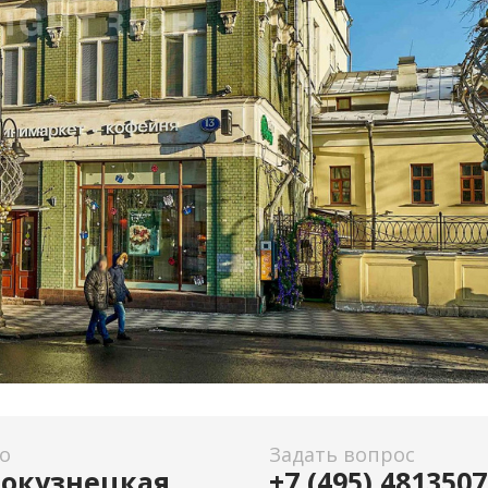
о
Задать вопрос
окузнецкая
+7 (495) 4813507