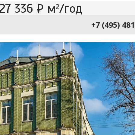
27 336 ₽ м
/год
2
+7 (495) 48