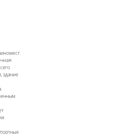
шиномест.
очная
всего
, здание
.
венным
ет
ия
спортные