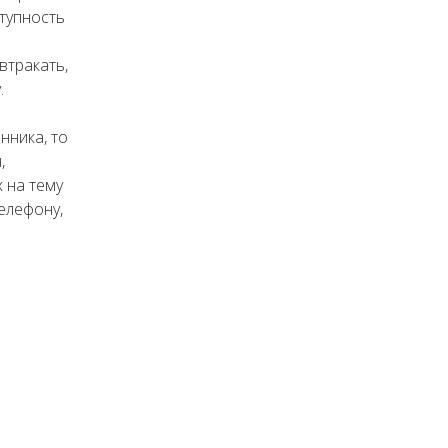
тупность
втракать,
.
нника, то
,
 на тему
елефону,