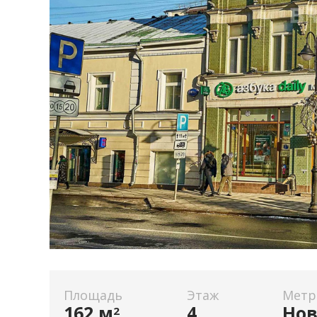
Площадь
Этаж
Метр
162 м
4
Нов
2