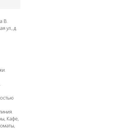
а В.
 ул., д.
ки.
.
ностью
линия.
ы, Кафе,
коматы,