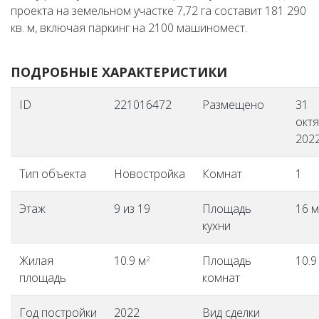
проекта на земельном участке 7,72 га составит 181 290
кв. м, включая паркинг на 2100 машиномест.
ПОДРОБНЫЕ ХАРАКТЕРИСТИКИ
ID
221016472
Размещено
31
окт
2022
Тип объекта
Новостройка
Комнат
1
Этаж
9 из 19
Площадь
16 м
кухни
Жилая
10.9 м
Площадь
10.9
2
площадь
комнат
Год постройки
2022
Вид сделки