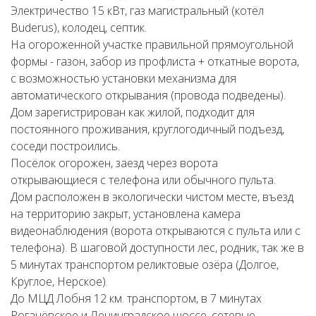
Электричество 15 кВт, газ магистральный (котёл
Buderus), колодец, септик.
На огороженной участке правильной прямоугольной
формы - газон, забор из профлиста + откатные ворота,
с возможностью установки механизма для
автоматического открывания (провода подведены).
Дом зарегистрирован как жилой, подходит для
постоянного проживания, круглогодичный подъезд,
соседи построились.
Посёлок огорожен, заезд через ворота
открывающиеся с телефона или обычного пульта.
Дом расположен в экологически чистом месте, въезд
на территорию закрыт, установлена камера
видеонаблюдения (ворота открываются с пульта или с
телефона). В шаговой доступности лес, родник, так же в
5 минутах транспортом реликтовые озёра (Долгое,
Круглое, Нерское).
До МЦД Лобня 12 км. транспортом, в 7 минутах
Рогачёвское и Ленинградское шоссе, сетевые