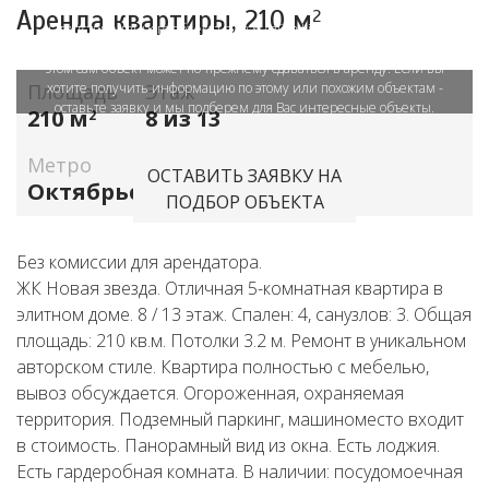
Аренда квартиры,
210 м
2
Отсутствие данного объекта в базе сайта LifeDeluxe.ru означает,
что размещение объявления приостановлено продавцом. При
этом сам объект может по-прежнему сдаваться в аренду. Если вы
Площадь
хотите получить информацию по этому или похожим объектам -
Этаж
оставьте заявку и мы подберем для Вас интересные объекты.
210 м
8 из 13
2
Метро
ОСТАВИТЬ ЗАЯВКУ НА
Октябрьское поле
ПОДБОР ОБЪЕКТА
Без комиссии для арендатора.
ЖК Новая звезда. Отличная 5-комнатная квартира в
элитном доме. 8 / 13 этаж. Спален: 4, санузлов: 3. Общая
площадь: 210 кв.м. Потолки 3.2 м. Ремонт в уникальном
авторском стиле. Квартира полностью с мебелью,
вывоз обсуждается. Огороженная, охраняемая
территория. Подземный паркинг, машиноместо входит
в стоимость. Панорамный вид из окна. Есть лоджия.
Есть гардеробная комната. В наличии: посудомоечная