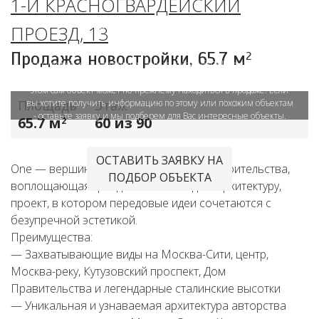
1-Й КРАСНОГВАРДЕЙСКИЙ
Объект в архиве или продан
ПРОЕЗД, 13
Продажа новостройки,
65.7 м
2
Отсутствие данного объекта в базе сайта LifeDeluxe.ru означает,
что размещение объявления приостановлено продавцом. При
этом сам объект может по-прежнему находиться в продаже. Если
Площадь
вы хотите получить информацию по этому или похожим объектам
Этаж
- оставьте заявку и мы подберем для Вас интересные объекты.
65.7 м
60 из 90
2
ОСТАВИТЬ ЗАЯВКУ НА
One — вершина современного градостроительства,
ПОДБОР ОБЪЕКТА
воплощающая грандиозный взгляд на архитектуру,
проект, в котором передовые идеи сочетаются с
безупречной эстетикой.
Преимущества:
— Захватывающие виды на Москва-Сити, центр,
Москва-реку, Кутузовский проспект, Дом
Правительства и легендарные сталинские высотки
— Уникальная и узнаваемая архитектура авторства