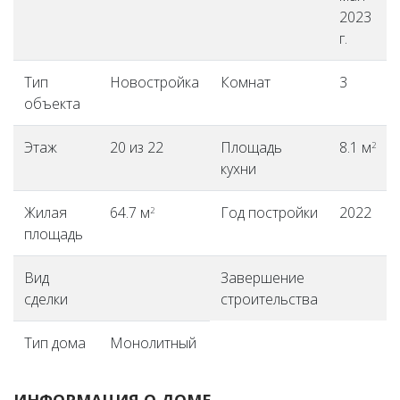
2023
г.
Тип
Новостройка
Комнат
3
объекта
Этаж
20 из 22
Площадь
8.1 м
2
кухни
Жилая
64.7 м
Год постройки
2022
2
площадь
Вид
Завершение
сделки
строительства
Тип дома
Монолитный