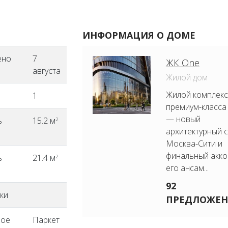
ИНФОРМАЦИЯ О ДОМЕ
ено
7
ЖК One
августа
Жилой дом
Жилой комплекс
1
премиум-класса
— новый
ь
15.2 м
2
архитектурный 
Москва-Сити и
финальный акко
ь
21.4 м
2
его ансам...
92
ки
ПРЕДЛОЖЕН
ное
Паркет