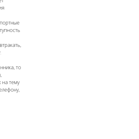
ет
ия
спортные
тупность
втракать,
.
нника, то
,
 на тему
елефону,