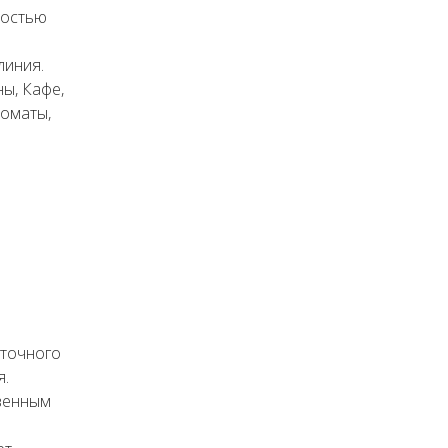
ностью
линия.
ы, Кафе,
коматы,
уточного
я.
венным