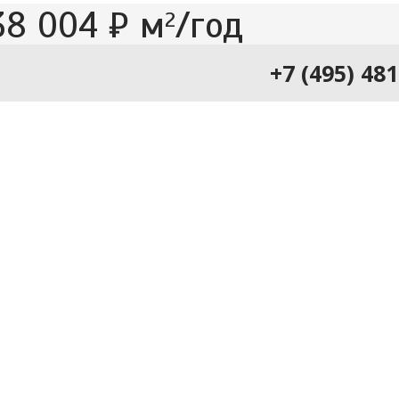
38 004 ₽ м
/год
2
+7 (495) 48