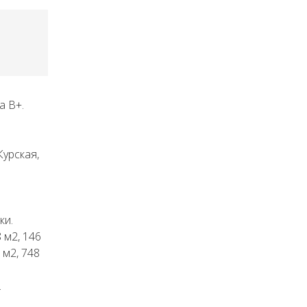
а В+.
Курская,
ки.
 м2, 146
 м2, 748
.