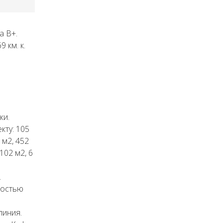
а В+.
 км. к.
ки.
кту: 105
 м2, 452
 102 м2, 6
.
ностью
линия.