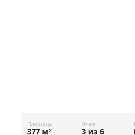
Площадь
Этаж
377 м
3 из 6
2