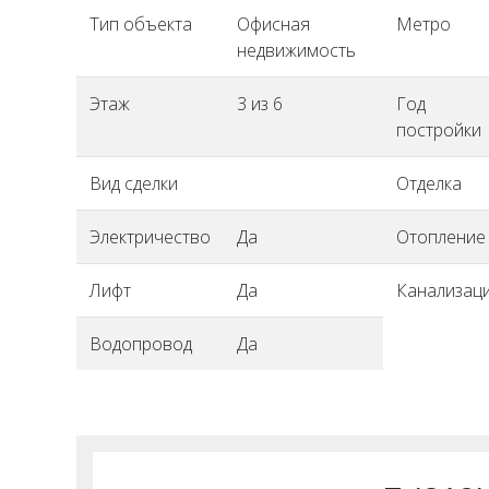
Тип объекта
Офисная
Метро
недвижимость
Этаж
3 из 6
Год
постройки
Вид сделки
Отделка
Электричество
Да
Отопление
Лифт
Да
Канализац
Водопровод
Да