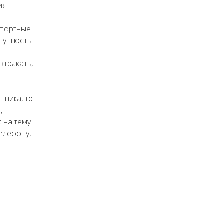
ия
спортные
тупность
втракать,
.
нника, то
,
 на тему
елефону,