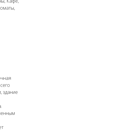
ы, Кафе,
коматы,
очная
всего
, здание
.
венным
ет