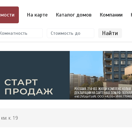
мости
На карте
Каталог домов
Компании
Найти
км. к. 19