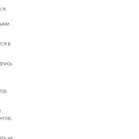
ься
ными
тся в
дпись
ор,
е
нтов,
ать их