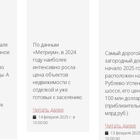
тале
По данным
чное
«Метриум», в 2024
Самый дорого
году наиболее
загородный до
ло
интенсивно росла
начало 2025 г
ы. А
цена объектов
расположен н
недвижимости с
Рублево-Успе
отделкой и уже
шоссе, его цен
готовых к заселению.
100 млн долла
е.
(приблизитель
Читать далее
млрд руб.).
14 февраля 2025 г. в
10:00:00
Читать далее
13 февраля 2025 
10:00:00