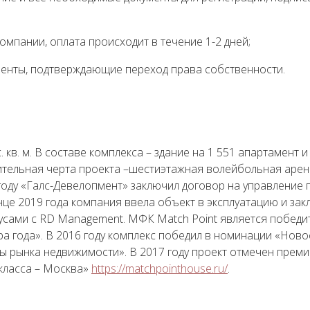
мпании, оплата происходит в течение 1-2 дней;
менты, подтверждающие переход права собственности.
в. м. В составе комплекса – здание на 1 551 апартамент и
ительная черта проекта –шестиэтажная волейбольная арен
 году «Галс-Девелопмент» заключил договор на управление
нце 2019 года компания ввела объект в эксплуатацию и за
усами с RD Management. МФК Match Point является победи
а года». В 2016 году комплекс победил в номинации «Ново
 рынка недвижимости». В 2017 году проект отмечен прем
-класса – Москва»
https://matchpointhouse.ru/
.