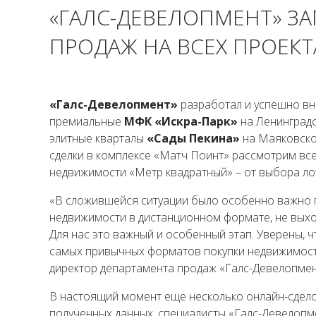
«ГАЛС-ДЕВЕЛОПМЕНТ» З
ПРОДАЖ НА ВСЕХ ПРОЕКТ
«Галс-Девелопмент»
разработал и успешно вне
премиальные
МФК «Искра-Парк»
на Ленинградс
элитные кварталы
«Сады Пекина»
на Маяковско
сделки в комплексе «Матч Поинт» рассмотрим вс
недвижимости «Метр квадратный» – от выбора ло
«В сложившейся ситуации было особенно важно 
недвижимости в дистанционном формате, не выход
Для нас это важный и особенный этап. Уверены, ч
самых привычных форматов покупки недвижимости
директор департамента продаж «Галс-Девелопмен
В настоящий момент еще несколько онлайн-сдело
полученных данных, специалисты «Галс-Девелопме