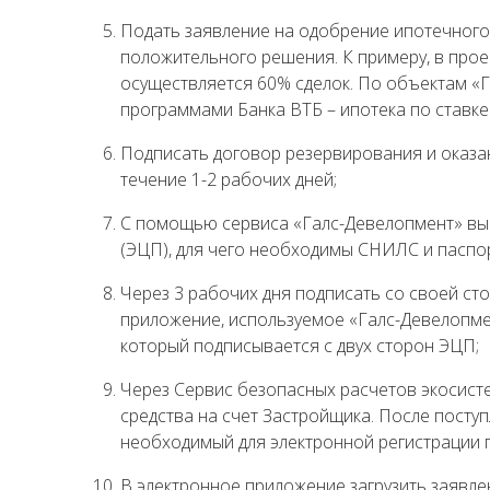
Подать заявление на одобрение ипотечного к
положительного решения. К примеру, в про
осуществляется 60% сделок. По объектам «
программами Банка ВТБ – ипотека по ставке 5
Подписать договор резервирования и оказан
течение 1-2 рабочих дней;
С помощью сервиса «Галс-Девелопмент» вы
(ЭЦП), для чего необходимы СНИЛС и паспо
Через 3 рабочих дня подписать со своей с
приложение, используемое «Галс-Девелопме
который подписывается с двух сторон ЭЦП;
Через Сервис безопасных расчетов экосис
средства на счет Застройщика. После посту
необходимый для электронной регистрации 
В электронное приложение загрузить заявле