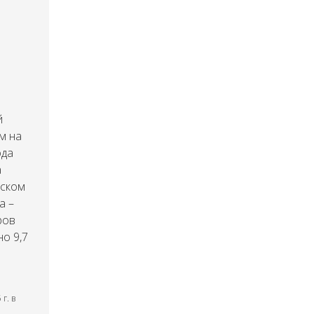
й
м на
ода
а
нском
а –
ров
но 9,7
г. в