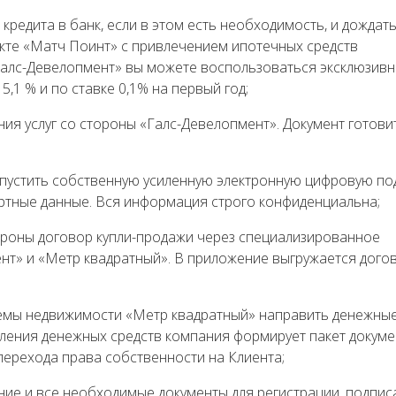
редита в банк, если в этом есть необходимость, и дождат
екте «Матч Поинт» с привлечением ипотечных средств
Галс-Девелопмент» вы можете воспользоваться эксклюзив
,1 % и по ставке 0,1% на первый год;
ия услуг со стороны «Галс-Девелопмент». Документ готови
пустить собственную усиленную электронную цифровую по
ртные данные. Вся информация строго конфиденциальна;
тороны договор купли-продажи через специализированное
нт» и «Метр квадратный». В приложение выгружается догов
темы недвижимости «Метр квадратный» направить денежны
пления денежных средств компания формирует пакет докуме
перехода права собственности на Клиента;
ние и все необходимые документы для регистрации, подпис