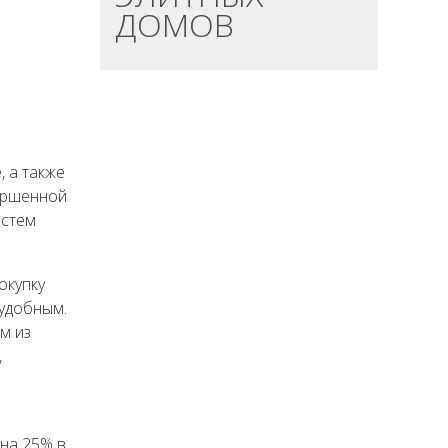
ДОМОВ
, а также
ершенной
истем
окупку
 удобным.
м из
,
 на 25% в