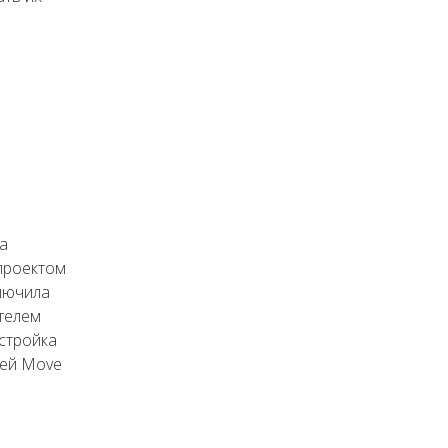
а
 проектом
ключила
телем
стройка
ией Move