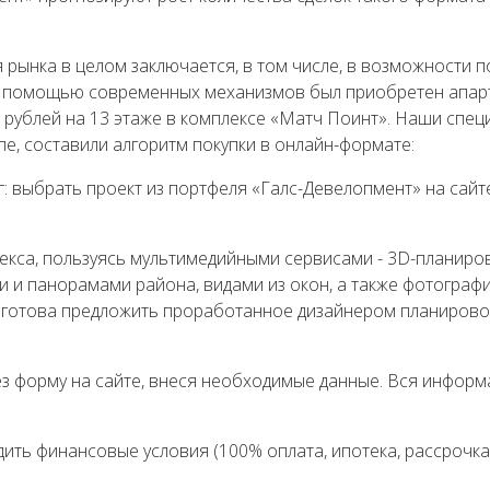
 рынка в целом заключается, в том числе, в возможности п
С помощью современных механизмов был приобретен апар
н рублей на 13 этаже в комплексе «Матч Поинт». Наши спец
пе, составили алгоритм покупки в онлайн-формате:
 выбрать проект из портфеля «Галс-Девелопмент» на сайт
екса, пользуясь мультимедийными сервисами - 3D-планиро
и и панорамами района, видами из окон, а также фотограф
я готова предложить проработанное дизайнером планиров
 форму на сайте, внеся необходимые данные. Вся информ
ить финансовые условия (100% оплата, ипотека, рассрочка