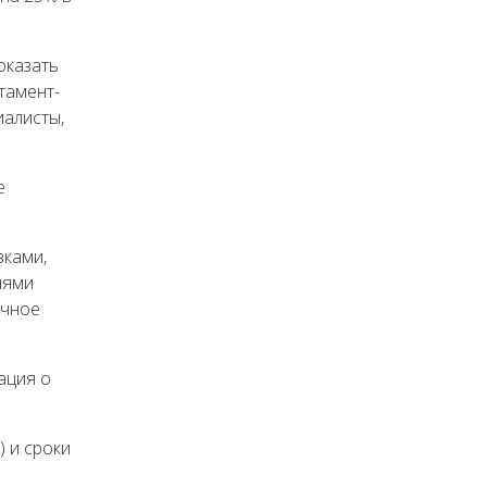
оказать
тамент-
иалисты,
е
вками,
иями
очное
ация о
) и сроки