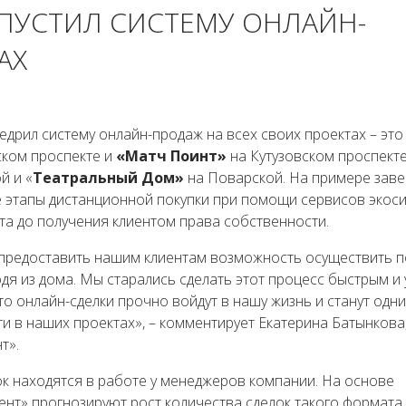
АПУСТИЛ СИСТЕМУ ОНЛАЙН-
АХ
дрил систему онлайн-продаж на всех своих проектах – это
ком проспекте и
«Матч Поинт»
на Кутузовском проспекте
й и «
Театральный Дом»
на Поварской. На примере зав
е этапы дистанционной покупки при помощи сервисов экос
та до получения клиентом права собственности.
предоставить нашим клиентам возможность осуществить п
я из дома. Мы старались сделать этот процесс быстрым и
то онлайн-сделки прочно войдут в нашу жизнь и станут одни
 в наших проектах», – комментирует Екатерина Батынкова
т».
к находятся в работе у менеджеров компании. На основе
нт» прогнозируют рост количества сделок такого формата