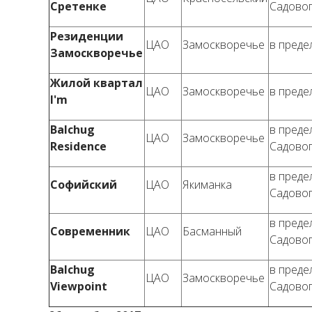
Сретенке
Садово
Резиденции
ЦАО
Замоскворечье
в преде
Замоскворечье
Жилой квартал
ЦАО
Замоскворечье
в преде
I'm
Balchug
в преде
ЦАО
Замоскворечье
Residence
Садово
в преде
Софийский
ЦАО
Якиманка
Садово
в преде
Современник
ЦАО
Басманный
Садово
Balchug
в преде
ЦАО
Замоскворечье
Viewpoint
Садово