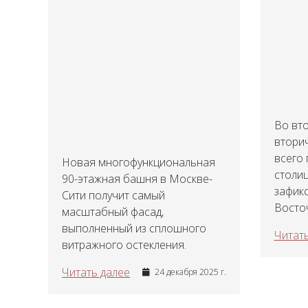
Во вто
втори
всего
Новая многофункциональная
столиц
90-этажная башня в Москве-
зафик
Сити получит самый
Восточ
масштабный фасад,
выполненный из сплошного
Читать
витражного остекления.
Читать далее
24 декабря 2025 г.