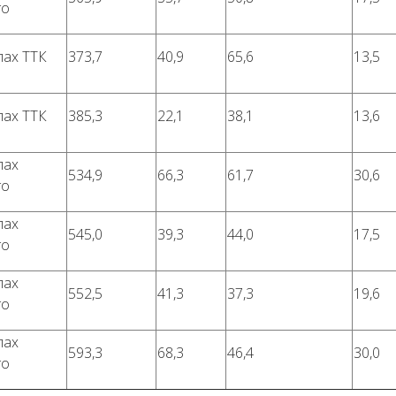
го
лах ТТК
373,7
40,9
65,6
13,5
лах ТТК
385,3
22,1
38,1
13,6
лах
534,9
66,3
61,7
30,6
го
лах
545,0
39,3
44,0
17,5
го
лах
552,5
41,3
37,3
19,6
го
лах
593,3
68,3
46,4
30,0
го