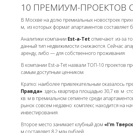
10 ПРЕМИУМ-ПРОЕКТОВ 
В Москве на долю премиальных новостроек приход
м, из которых формат апартаментов составляет б
Аналитики компании
Est-a-Tet
отмечают: из-за т
данный тип недвижимости снижаются. Сейчас апа
аренду, либо — для собственного проживания.
В компании Est-a-Tet назвали ТОП-10 проектов п
самым доступным ценником.
Кратко: наиболее привлекательным оказалось пр
Правда»
: здесь квартира площадью 30,7 кв. м ст
кв. м в премиальном сегменте среди апартаментов
рынок совсем недавно: комплекс находится на на
инвестирования.
Второе место занимает клубный дом
«I'm Тверс
м составляет 8,2 млн рублей.