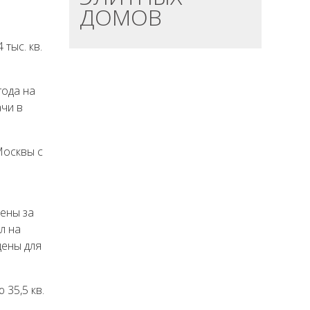
ДОМОВ
тыс. кв.
года на
чи в
Москвы с
цены за
л на
цены для
35,5 кв.