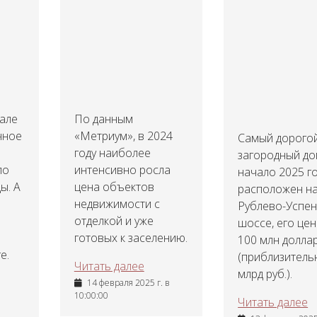
тале
По данным
чное
«Метриум», в 2024
Самый дорого
году наиболее
загородный до
ло
интенсивно росла
начало 2025 г
ы. А
цена объектов
расположен н
недвижимости с
Рублево-Успе
отделкой и уже
шоссе, его цен
готовых к заселению.
100 млн долла
е.
(приблизитель
Читать далее
млрд руб.).
14 февраля 2025 г. в
10:00:00
Читать далее