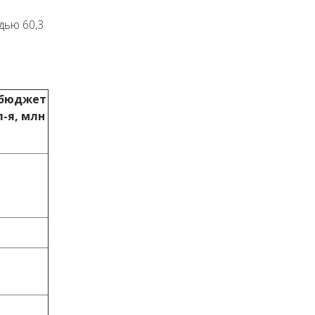
дью 60,3
 бюджет
-я, млн