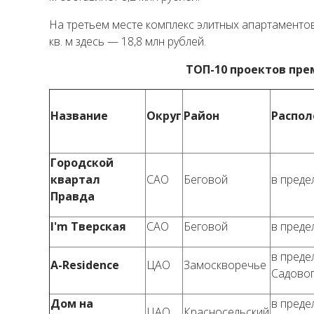
На третьем месте комплекс элитных апартаменто
кв. м здесь — 18,8 млн рублей.
ТОП-10 проектов пре
Название
Округ
Район
Распо
Городской
квартал
САО
Беговой
в преде
Правда
I'm Тверская
САО
Беговой
в преде
в преде
A-Residence
ЦАО
Замоскворечье
Садово
Дом на
в преде
ЦАО
Красносельский