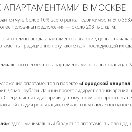
С АПАРТАМЕНТАМИ В МОСКВЕ
ится чуть более 10% всего рынка недвижимости. Это 353,4 
олее половины предложения — около 208 тыс. кв. м.
ого, что темпы ввода апартаментов высокие, цены с начала 
ртаменты традиционно покупаются для последующей их сда
ремиального сегмента с апартаментами в старых границах 
едложение апартаментов в проекте
«Городской квартал
оит 7,4 млн рублей. Данный проект лидирует с точки зрения 
. Специалисты видят причину этому в том, что проект выше
чальной стадии реализации, сейчас в нем самые выгодные 
кая»
: здесь минимальный бюджет за апартаменты площадью 