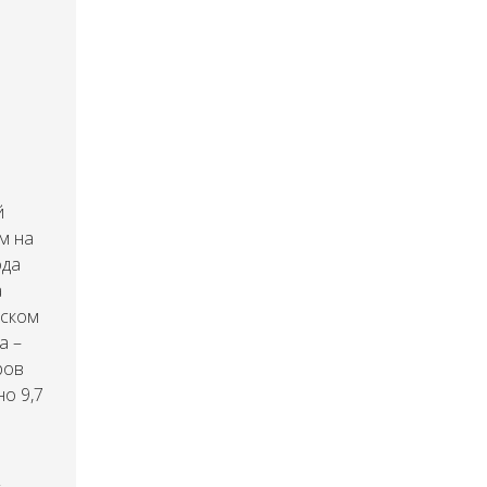
й
м на
ода
а
нском
а –
ров
но 9,7