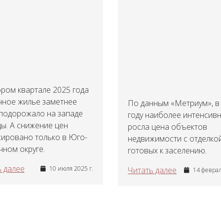
ром квартале 2025 года
чное жилье заметнее
По данным «Метриум», в
 подорожало на западе
году наиболее интенсив
ы. А снижение цен
росла цена объектов
сировано только в Юго-
недвижимости с отделкой
ном округе.
готовых к заселению.
 далее
10 июля 2025 г.
Читать далее
14 феврал