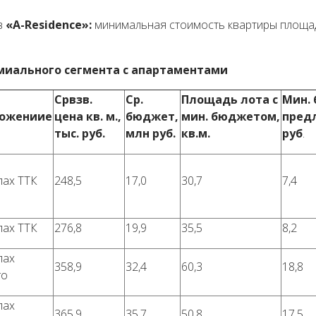
в
«A-Residence»:
минимальная стоимость квартиры площа
миального сегмента с апартаментами
Срвзв.
Ср.
Площадь лота с
Мин.
ложениие
цена кв. м.,
бюджет,
мин. бюджетом,
предл
тыс. руб.
млн руб.
кв.м.
руб
.
лах ТТК
248,5
17,0
30,7
7,4
лах ТТК
276,8
19,9
35,5
8,2
лах
358,9
32,4
60,3
18,8
го
лах
365,9
35,7
50,8
17,5