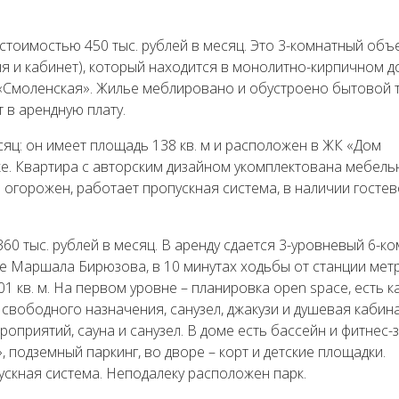
стоимостью 450 тыс. рублей в месяц. Это 3-комнатный объ
ня и кабинет), который находится в монолитно-кирпичном д
 «Смоленская». Жилье меблировано и обустроено бытовой т
 в арендную плату.
есяц: он имеет площадь 138 кв. м и расположен в ЖК «Дом
е. Квартира с авторским дизайном укомплектована мебел
 огорожен, работает пропускная система, в наличии госте
60 тыс. рублей в месяц. В аренду сдается 3-уровневый 6-к
це Маршала Бирюзова, в 10 минутах ходьбы от станции мет
 кв. м. На первом уровне – планировка open space, есть к
 свободного назначения, санузел, джакузи и душевая кабина
оприятий, сауна и санузел. В доме есть бассейн и фитнес-з
 подземный паркинг, во дворе – корт и детские площадки.
скная система. Неподалеку расположен парк.