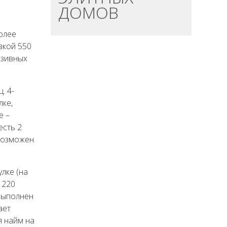
ДОМОВ
олее
вкой 550
юзивных
. 4-
лке,
е –
есть 2
Возможен
лке (на
 220
выполнен
ает
я найм на