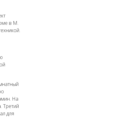
ект
оме в М.
ехникой.
ью
вой
омнатный
ро
амин. На
. Третий
ал для