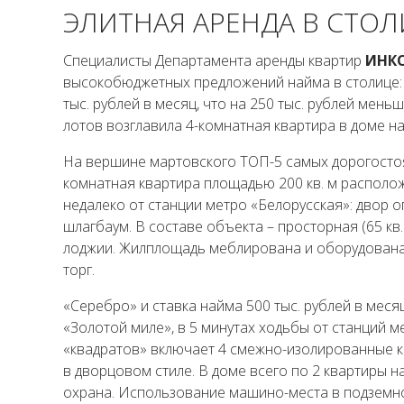
ЭЛИТНАЯ АРЕНДА В СТО
Специалисты Департамента аренды квартир
ИНК
высокобюджетных предложений найма в столице: 
тыс. рублей в месяц, что на 250 тыс. рублей мен
лотов возглавила 4-комнатная квартира в доме на
На вершине мартовского ТОП-5 самых дорогостоящ
комнатная квартира площадью 200 кв. м располо
недалеко от станции метро «Белорусская»: двор 
шлагбаум. В составе объекта – просторная (65 кв. 
лоджии. Жилплощадь меблирована и оборудована
торг.
«Серебро» и ставка найма 500 тыс. рублей в меся
«Золотой миле», в 5 минутах ходьбы от станций 
«квадратов» включает 4 смежно-изолированные к
в дворцовом стиле. В доме всего по 2 квартиры 
охрана. Использование машино-места в подземно