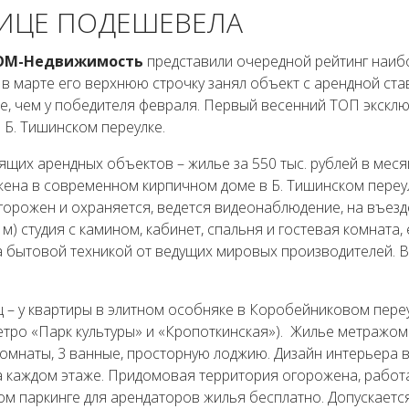
ЛИЦЕ ПОДЕШЕВЕЛА
ОМ-Недвижимость
представили очередной рейтинг наиб
в марте его верхнюю строчку занял объект с арендной ста
ьше, чем у победителя февраля. Первый весенний ТОП экскл
 Б. Тишинском переулке.
их арендных объектов – жилье за 550 тыс. рублей в месяц
жена в современном кирпичном доме в Б. Тишинском переу
огорожен и охраняется, ведется видеонаблюдение, на въезд
м) студия с камином, кабинет, спальня и гостевая комната, 
 бытовой техникой от ведущих мировых производителей. 
ц – у квартиры в элитном особняке в Коробейниковом переу
метро «Парк культуры» и «Кропоткинская»). Жилье метражом
омнаты, 3 ванные, просторную лоджию. Дизайн интерьера 
на каждом этаже. Придомовая территория огорожена, работ
м паркинге для арендаторов жилья бесплатно. Допускаетс