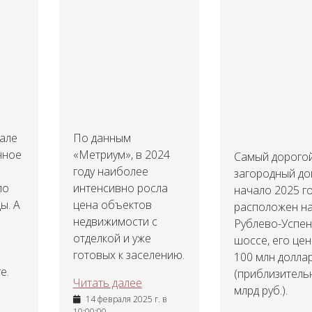
тале
По данным
чное
«Метриум», в 2024
Самый дорого
году наиболее
загородный до
ло
интенсивно росла
начало 2025 г
ы. А
цена объектов
расположен н
недвижимости с
Рублево-Успе
отделкой и уже
шоссе, его цен
готовых к заселению.
100 млн долла
е.
(приблизитель
Читать далее
млрд руб.).
14 февраля 2025 г. в
10:00:00