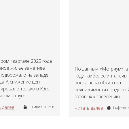
ром квартале 2025 года
чное жилье заметнее
По данным «Метриум», в
 подорожало на западе
году наиболее интенсив
ы. А снижение цен
росла цена объектов
сировано только в Юго-
недвижимости с отделкой
ном округе.
готовых к заселению.
 далее
10 июля 2025 г.
Читать далее
14 феврал