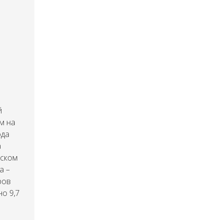
й
м на
ода
а
нском
а –
ров
но 9,7