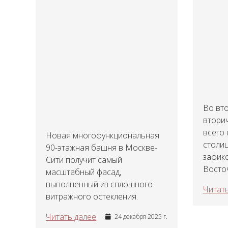
Во вто
втори
всего
Новая многофункциональная
столиц
90-этажная башня в Москве-
зафик
Сити получит самый
Восточ
масштабный фасад,
выполненный из сплошного
Читать
витражного остекления.
Читать далее
24 декабря 2025 г.