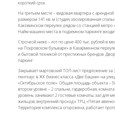
короткий срок.
На третьем месте – видовая квартира с арендной 
размером 141 кв. м (студия, изолированная спаль
Каковинском переулке, рядом со станцией метро
Найм машино-места в подземном паркинге входит
Строчкой ниже – лот по цене 400 тыс. рублей в м
на Покровском бульваре» в Казарменном переулк
и бытовой техникой от престижных брендов. Двор
паркинг.
Закрывает мартовский ТОП-лист предложение за 3
пентхаус в ЖК бизнес-класса «Две башни» на ули
«Октябрьское поле». Общая площадь объекта – 501
втором уровне – 2 спальни, гардеробная, комната
уровень занимают 2 гостевые комнаты, зал для мер
жильцов, внутренний проход к ТРЦ «Пятая авеню»,
Территория комплекса огорожена, работает пропу