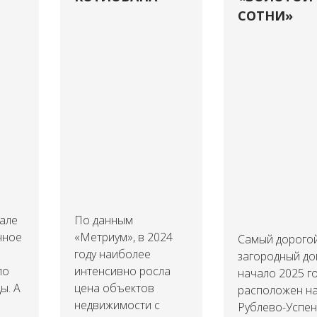
СОТНИ»
тале
По данным
чное
«Метриум», в 2024
Самый дорого
году наиболее
загородный до
ло
интенсивно росла
начало 2025 г
ы. А
цена объектов
расположен н
недвижимости с
Рублево-Успе