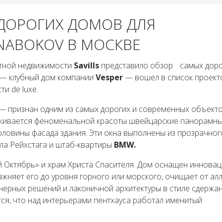
 ДОРОГИХ ДОМОВ ДЛЯ
NABOKOV В МОСКВЕ
итной недвижимости
Savills
представило обзор самых доро
— клубный дом компании
Vesper
— вошел в список проект
 de luxe.
— признан одним из самых дорогих и современных объект
ркивается феноменальной красоты швейцарские панорамны
ловины фасада здания. Эти окна выполнены из прозрачного
ла Рейхстага и штаб-квартиры
BMW.
й Октябрь» и храм Христа Спасителя. Дом оснащен иннова
ажняет его до уровня горного или морского, очищает от ал
енерных решений и лаконичной архитектуры в стиле сдержа
ся, что над интерьерами пентхауса работал именитый