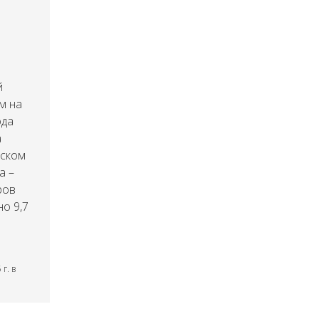
й
м на
ода
а
нском
а –
ров
но 9,7
г. в