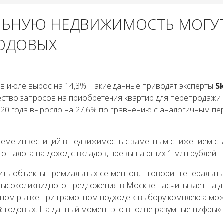
ЛЬНУЮ НЕДВИЖИМОСТЬ МОГУ
ГОДОВЫХ
 июле вырос на 14,3%. Такие данные приводят эксперты
S
ество запросов на приобретения квартир для перепродажи
020 года выросло на 27,6% по сравнению с аналогичным п
 теме инвестиций в недвижимость с заметным снижением ст
го налога на доход с вкладов, превышающих 1 млн рублей.
ить объекты премиальных сегментов, – говорит генеральн
 высоколиквидного предложения в Москве насчитывает на 
чном рынке при грамотном подходе к выбору комплекса мо
0% годовых. На данный момент это вполне разумные цифры»