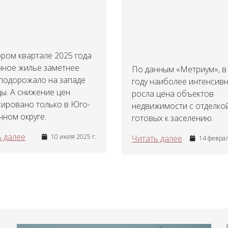
ром квартале 2025 года
чное жилье заметнее
По данным «Метриум», в
 подорожало на западе
году наиболее интенсив
ы. А снижение цен
росла цена объектов
сировано только в Юго-
недвижимости с отделкой
ном округе.
готовых к заселению.
 далее
10 июля 2025 г.
Читать далее
14 феврал