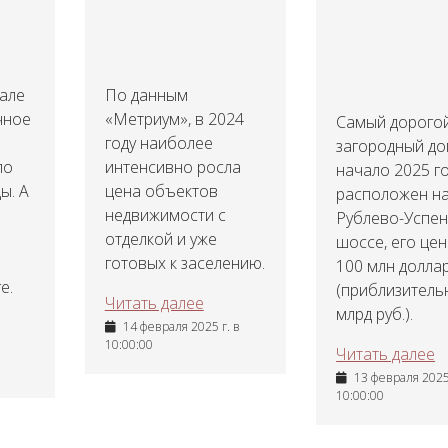
тале
По данным
чное
«Метриум», в 2024
Самый дорого
году наиболее
загородный до
ло
интенсивно росла
начало 2025 г
ы. А
цена объектов
расположен н
недвижимости с
Рублево-Успе
отделкой и уже
шоссе, его цен
готовых к заселению.
100 млн долла
е.
(приблизитель
Читать далее
млрд руб.).
14 февраля 2025 г. в
10:00:00
Читать далее
13 февраля 2025 
10:00:00