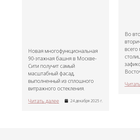
Во вто
втори
всего
Новая многофункциональная
столиц
90-этажная башня в Москве-
зафик
Сити получит самый
Восточ
масштабный фасад,
выполненный из сплошного
Читать
витражного остекления.
Читать далее
24 декабря 2025 г.