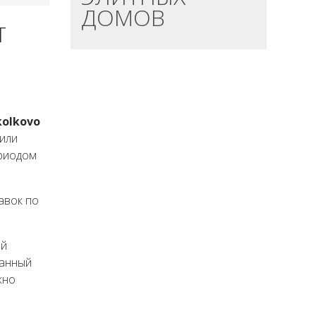
ДОМОВ
Т
kolkovo
 или
ериодом
авок по
ый
данный
жно
.