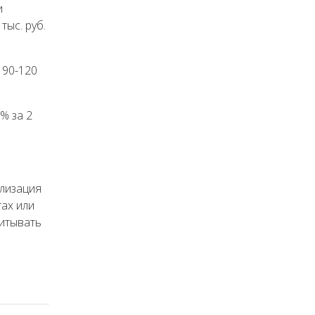
и
тыс. руб.
 90-120
% за 2
ализация
ах или
читывать