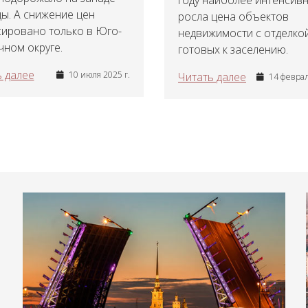
году наиболее интенсив
ы. А снижение цен
росла цена объектов
сировано только в Юго-
недвижимости с отделкой
ном округе.
готовых к заселению.
 далее
10 июля 2025 г.
Читать далее
14 феврал