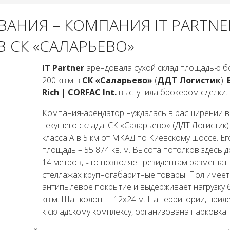
АНИЯ – КОМПАНИЯ IT PARTNE
В СК «САЛАРЬЕВО»
IT Partner
арендовала сухой склад площадью б
200 кв.м в
СК «Саларьево»
(
ДДТ Логистик
).
B
Rich | CORFAC Int.
выступила брокером сделки.
Компания-арендатор нуждалась в расширении в
текущего склада. СК «Саларьево» (ДДТ Логистик)
класса А в 5 км от МКАД по Киевскому шоссе. Е
площадь – 55 874 кв. м. Высота потолков здесь д
14 метров, что позволяет резидентам размещат
стеллажах кр­упногабаритные товары. Пол имеет
антипылевое покрытие и выдерживает нагрузку 6
кв.м. Шаг колонн - 12х24 м. На территории, при
к складскому комплексу, организована парковка.