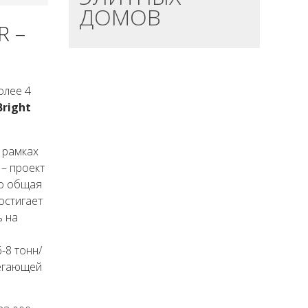
ДОМОВ
R –
олее 4
right
 рамках
 – проект
го общая
остигает
ь на
-8 тонн/
легающей