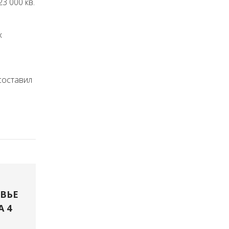
3 000 кв.
х
 составил
ВЬЕ
А 4