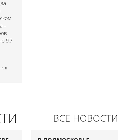
ода
а
нском
а –
ров
но 9,7
г. в
СТИ
ВСЕ НОВОСТИ