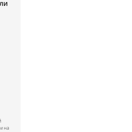
ЛИ
й
м на