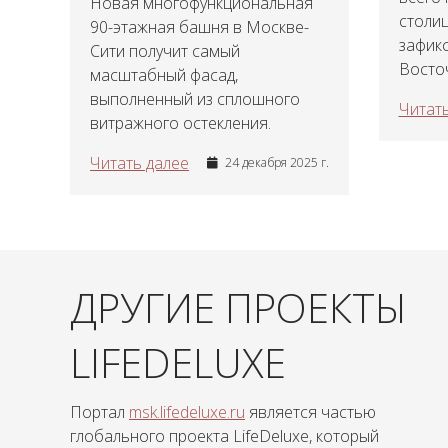
Новая многофункциональная
столиц
90-этажная башня в Москве-
зафик
Сити получит самый
Восточ
масштабный фасад,
выполненный из сплошного
Читать
витражного остекления.
Читать далее
24 декабря 2025 г.
ДРУГИЕ ПРОЕКТЫ
LIFEDELUXE
Портал
msk.lifedeluxe.ru
является частью
глобального проекта LifeDeluxe, который