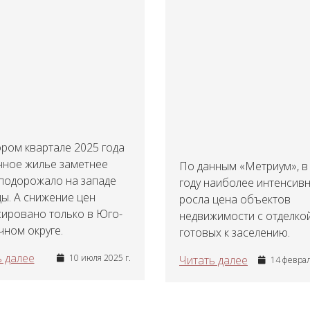
ром квартале 2025 года
чное жилье заметнее
По данным «Метриум», в
 подорожало на западе
году наиболее интенсив
ы. А снижение цен
росла цена объектов
сировано только в Юго-
недвижимости с отделкой
ном округе.
готовых к заселению.
 далее
10 июля 2025 г.
Читать далее
14 феврал