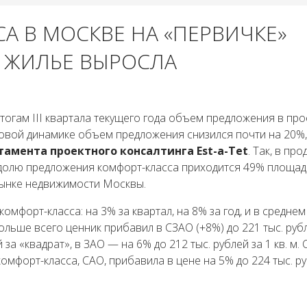
А В МОСКВЕ НА «ПЕРВИЧКЕ»
А ЖИЛЬЕ ВЫРОСЛА
тогам III квартала текущего года объем предложения в про
одовой динамике объем предложения снизился почти на 20%,
амента проектного консалтинга Est-a-Tet
. Так, в пр
На долю предложения комфорт-класса приходится 49% площад
рынке недвижимости Москвы.
мфорт-класса: на 3% за квартал, на 8% за год, и в среднем
 Больше всего ценник прибавил в СЗАО (+8%) до 221 тыс. рубл
 за «квадрат», в ЗАО — на 6% до 212 тыс. рублей за 1 кв. м.
омфорт-класса, САО, прибавила в цене на 5% до 224 тыс. ру