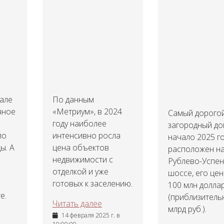
тале
По данным
чное
«Метриум», в 2024
Самый дорого
году наиболее
загородный до
ло
интенсивно росла
начало 2025 г
ы. А
цена объектов
расположен н
недвижимости с
Рублево-Успе
отделкой и уже
шоссе, его цен
готовых к заселению.
100 млн долла
е.
(приблизитель
Читать далее
млрд руб.).
14 февраля 2025 г. в