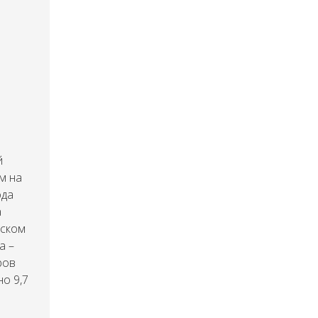
й
м на
ода
а
нском
а –
ров
но 9,7