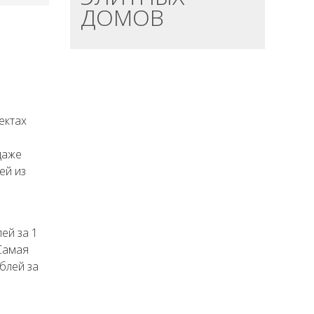
ДОМОВ
ектах
одаже
ей из
ей за 1
 Самая
блей за