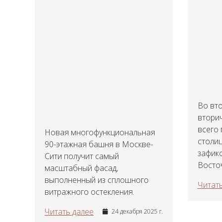
Во вто
втори
всего
Новая многофункциональная
столиц
90-этажная башня в Москве-
зафик
Сити получит самый
Восточ
масштабный фасад,
выполненный из сплошного
Читать
витражного остекления.
Читать далее
24 декабря 2025 г.