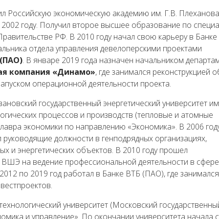
ил Российскую экономическую академию им. Г.В. Плеханова
 2002 году. Получил второе высшее образование по специ
равительстве РФ. В 2010 году начал свою карьеру в Банке
чальника отдела управления девелоперскими проектами
 (ПАО)
. В январе 2019 года назначен начальником департа
я компания «Динамо»
, где занимался реконструкцией 
апуском операционной деятельности проекта.
вановский государственный энергетический университет им.
огических процессов и производств (тепловые и атомные
калавра экономики по направлению «Экономика». В 2006 год
л руководящие должности в генподрядных организациях,
 и энергетических объектов. В 2010 году прошел
 ВШЭ на ведение профессиональной деятельности в сфере
012 по 2019 год работал в Банке ВТБ (ПАО), где занимался
нвестпроектов.
технологический университет (Московский государственны
ономика и управление». По окончании университета начала 