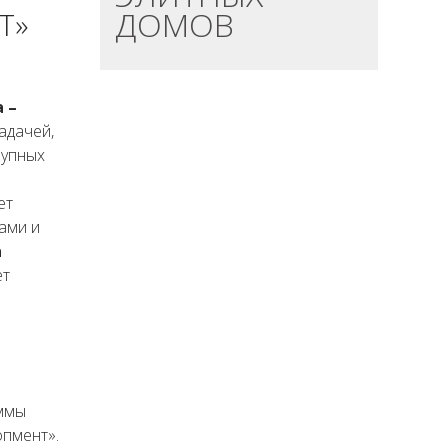
ДОМОВ
Т»
 –
задачей,
рупных
ет
ами и
а
ет
аммы
опмент».