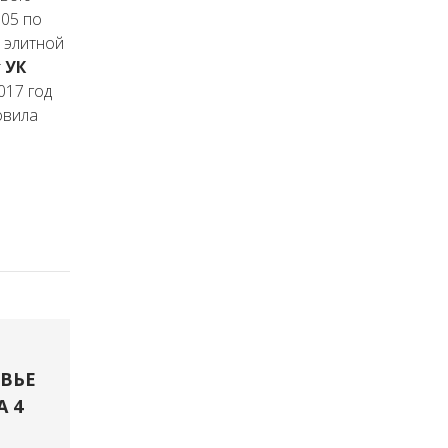
005 по
т элитной
т
УК
2017 год
овила
ВЬЕ
А 4