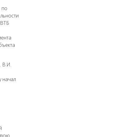
 по
альности
 ВТБ
мента
объекта
 В.И.
у начал
й
свою