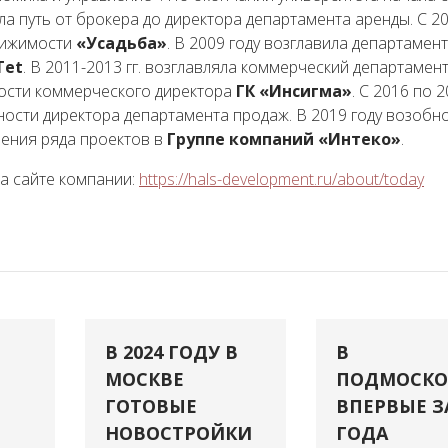
шла путь от брокера до директора департамента аренды. С 2
движимости
«Усадьба»
. В 2009 году возглавила департамен
Tet
. В 2011-2013 гг. возглавляла коммерческий департамен
жности коммерческого директора
ГК «Инсигма»
. С 2016 по 
ности директора департамента продаж. В 2019 году возобн
ения ряда проектов в
Группе компаний «Интеко»
.
а сайте компании:
https://hals-development.ru/about/today
В 2024 ГОДУ В
В
МОСКВЕ
ПОДМОСКО
ГОТОВЫЕ
ВПЕРВЫЕ З
НОВОСТРОЙКИ
ГОДА