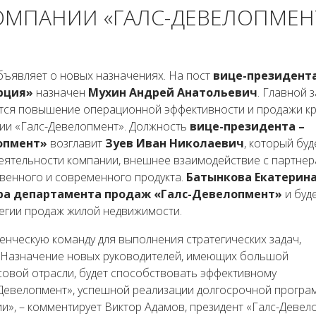
ОМПАНИИ «ГАЛС-ДЕВЕЛОПМЕН
бъявляет о новых назначениях. На пост
вице-президента
рция»
назначен
Мухин Андрей Анатольевич
. Главной 
ется повышение операционной эффективности и продажи к
нии «Галс-Девелопмент». Должность
вице-президента –
лопмент»
возглавит
Зуев Иван Николаевич
, который буд
еятельности компании, внешнее взаимодействие с партнер
твенного и современного продукта.
Батынкова Екатерин
ра департамента продаж «Галс-Девелопмент»
и буд
тегии продаж жилой недвижимости.
нческую команду для выполнения стратегических задач,
. Назначение новых руководителей, имеющих большой
овой отрасли, будет способствовать эффективному
Девелопмент», успешной реализации долгосрочной прогр
», – комментирует Виктор Адамов, президент «Галс-Девел