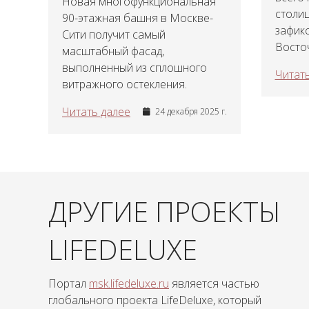
Новая многофункциональная
столиц
90-этажная башня в Москве-
зафик
Сити получит самый
Восточ
масштабный фасад,
выполненный из сплошного
Читать
витражного остекления.
Читать далее
24 декабря 2025 г.
ДРУГИЕ ПРОЕКТЫ
LIFEDELUXE
Портал
msk.lifedeluxe.ru
является частью
глобального проекта LifeDeluxe, который