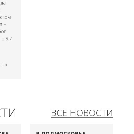
ода
а
нском
а –
ров
но 9,7
г. в
СТИ
ВСЕ НОВОСТИ
КВЕ
В ПОДМОСКОВЬЕ