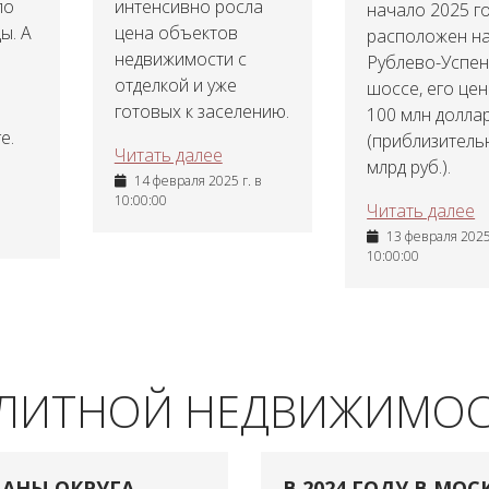
ло
интенсивно росла
начало 2025 г
ы. А
цена объектов
расположен н
недвижимости с
Рублево-Успе
отделкой и уже
шоссе, его цен
готовых к заселению.
100 млн долла
е.
(приблизитель
Читать далее
млрд руб.).
14 февраля 2025 г. в
10:00:00
Читать далее
13 февраля 2025 
10:00:00
ЭЛИТНОЙ НЕДВИЖИМО
АНЫ ОКРУГА
В 2024 ГОДУ В МОС