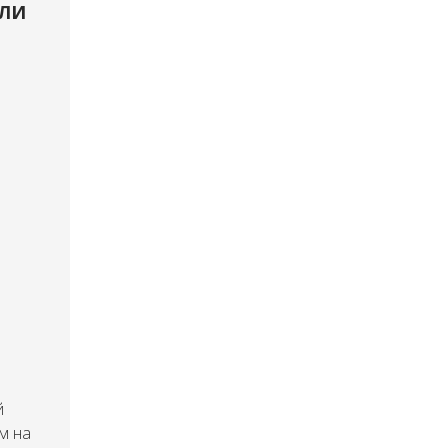
ЛИ
й
м на