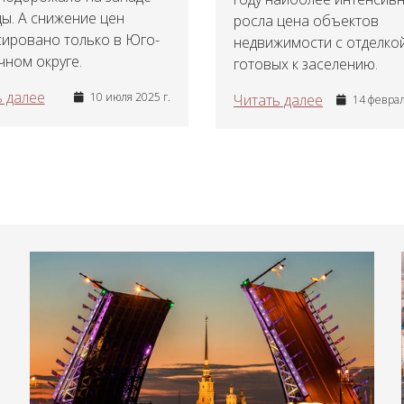
ы. А снижение цен
росла цена объектов
сировано только в Юго-
недвижимости с отделкой
ном округе.
готовых к заселению.
 далее
10 июля 2025 г.
Читать далее
14 феврал