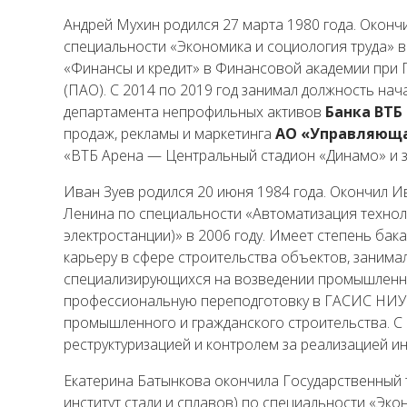
Андрей Мухин родился 27 марта 1980 года. Оконч
специальности «Экономика и социология труда» в
«Финансы и кредит» в Финансовой академии при П
(ПАО). С 2014 по 2019 год занимал должность на
департамента непрофильных активов
Банка ВТБ
продаж, рекламы и маркетинга
АО «Управляюща
«ВТБ Арена — Центральный стадион «Динамо» и з
Иван Зуев родился 20 июня 1984 года. Окончил И
Ленина по специальности «Автоматизация технол
электростанции)» в 2006 году. Имеет степень ба
карьеру в сфере строительства объектов, занима
специализирующихся на возведении промышленных
профессиональную переподготовку в ГАСИС НИУ
промышленного и гражданского строительства. С 2
реструктуризацией и контролем за реализацией и
Екатерина Батынкова окончила Государственный 
институт стали и сплавов) по специальности «Эк