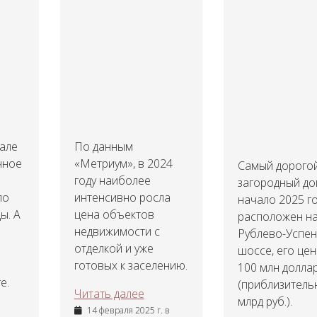
тале
По данным
чное
«Метриум», в 2024
Самый дорого
году наиболее
загородный до
ло
интенсивно росла
начало 2025 г
ы. А
цена объектов
расположен н
недвижимости с
Рублево-Успе
отделкой и уже
шоссе, его цен
готовых к заселению.
100 млн долла
е.
(приблизитель
Читать далее
млрд руб.).
14 февраля 2025 г. в