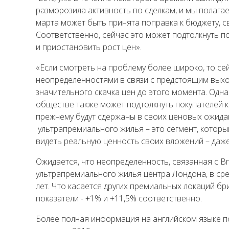
разморозила активность по сделкам, и мы полагаем
марта может быть принята поправка к бюджету, 
Соответственно, сейчас это может подтолкнуть 
и приостановить рост цен».
«Если смотреть на проблему более широко, то се
неопределенностями в связи с предстоящим выхо
значительного скачка цен до этого момента. Одна
обществе также может подтолкнуть покупателей к
прежнему будут сдержаны в своих ценовых ожидани
ультрапремиального жилья – это сегмент, который
видеть реальную ценность своих вложений – даже 
Ожидается, что неопределенность, связанная с Br
ультрапремиального жилья центра Лондона, в сред
лет. Что касается других премиальных локаций бр
показатели - +1% и +11,5% соответственно.
Более полная информация на английском языке п