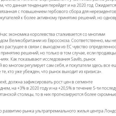
, что данная тенденция перейдет и на 2020 год. Ожидается
связанная с повышением гербового сбора для нерезидентов
покупателей к более активному принятию решений, но одно
йчас экономика королевства сталкивается со многими
дом Великобритании из Евросоюза. Соответственно, мы н
ко растущее в связи с выходом из ЕС чувство определеннос
 принятию решений, но только в том случае, если продавцы
ях. Как показывают исследования Savills, рынок
 во многом регулирует сам себя, и покупатели здесь все е
те, кто уже убежден, что рынок выходит из кризиса».
exit, должна зафиксировать рост цен в сегменте
нем, на +3% в 2020 году и на +20,5% в течение 5-ти после
итанской столицы, то в них прогнозируются более скромны
о развитию рынка ультрапремиального жилья центра Лондо