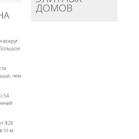
ДОМОВ
НА
 вокруг
 большое
сти
льше, чем
о 54
чений
от $26
 III-м