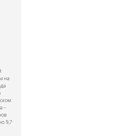
й
м на
ода
а
нском
а –
ров
но 9,7