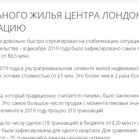
ЬНОГО ЖИЛЬЯ ЦЕНТРА ЛОНДО
ЗАЦИЮ
 довольно быстро отреагировал на стабилизацию ситуации
ельстве – в декабре 2019 года было зафиксировано самое
от $6,5 млн).
 2019 года в ультрапремиальном сегменте жилой недвижимо
 лотами стоимостью от £5 млн. Это более чем в 2 раза бо
ца, который традиционно считается «тихим», было заключен
. Это самое большое число продаж с момента пиковых зна
сегменте в 2019 году прошло 310 транзакций.
д по числу сделок (18 транзакций) в бюджете от £20 млн (≈ 
 были зафиксированы для одного квартала. Для сравнения: в
год – 35 транзакций в данном ценовом сегменте.