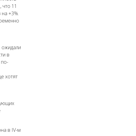
, что 11
 на +3%.
временно
е ожидали
ти в
 по-
ще хотят
дующих
е
на в IV-м