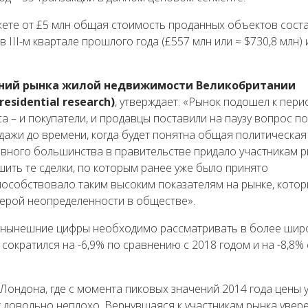
джете от £5 млн общая стоимость проданных объектов сост
в III-м квартале прошлого года (£557 млн или ≈ $730,8 млн) 
ваний рынка жилой недвижимости Великобритании
residential research)
, утверждает: «Рынок подошел к пери
– и покупатели, и продавцы поставили на паузу вопрос по
ажи до времени, когда будет понятна общая политическая
вного большинства в правительстве придало участникам 
шить те сделки, по которым ранее уже было принято
пособствовало таким высоким показателям на рынке, котор
ерой неопределенности в обществе».
на нынешние цифры необходимо рассматривать в более ши
н сократился на -6,9% по сравнению с 2018 годом и на -8,8% 
ондона, где с момента пиковых значений 2014 года цены 
т довольно неплохо. Вернувшаяся к участникам рынка увер