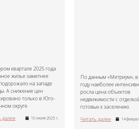
ром квартале 2025 года
чное жилье заметнее
По данным «Метриум», в
 подорожало на западе
году наиболее интенсив
ы. А снижение цен
росла цена объектов
сировано только в Юго-
недвижимости с отделкой
ном округе.
готовых к заселению.
 далее
10 июля 2025 г.
Читать далее
14 феврал