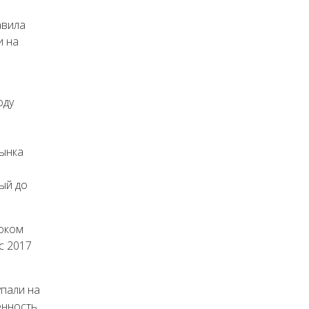
авила
и на
оду
рынка
ый до
роком
с 2017
упали на
енность