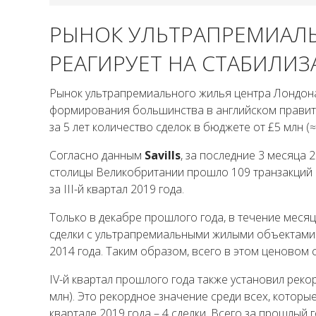
РЫНОК УЛЬТРАПРЕМИАЛ
РЕАГИРУЕТ НА СТАБИЛИ
Рынок ультрапремиального жилья центра Лондона
формирования большинства в английском правит
за 5 лет количество сделок в бюджете от £5 млн (≈ 
Согласно данным
Savills
, за последние 3 месяца
столицы Великобритании прошло 109 транзакций с
за III-й квартал 2019 года.
Только в декабре прошлого года, в течение меся
сделки с ультрапремиальными жилыми объектами
2014 года. Таким образом, всего в этом ценовом 
IV-й квартал прошлого года также установил рекор
млн). Это рекордное значение среди всех, которые
квартале 2019 года – 4 сделки. Всего за прошлый 