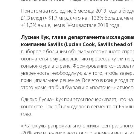
При этом за последние 3 месяца 2019 года в бю
£1,3 млрд (≈ $1,7 млрд), что на +133% больше, чем 
+11,3% выше, чем в IV-м квартале 2018 года.
Лусиан Кук, глава департамента исследо
компании Savills (Lucian Cook, Savills head of 
выборов с большим объемом отложенного спроса 
окончательному завершению процесса купли-прод
конъюнктура в стране. Формирование консервати
уверенность, необходимую для того, чтобы завер
принципиальное решение. Все это в конце года с
этого момента был буквально «подточен» атмосф
Однако Лусиан Кук при этом подчеркивает, что 
контексте. Так, объем сделок в сегменте от £5 мл
года.
«Рынок ультрапремиального жилья центрального Л
-20%, уже в течение некоторого времени выгляди