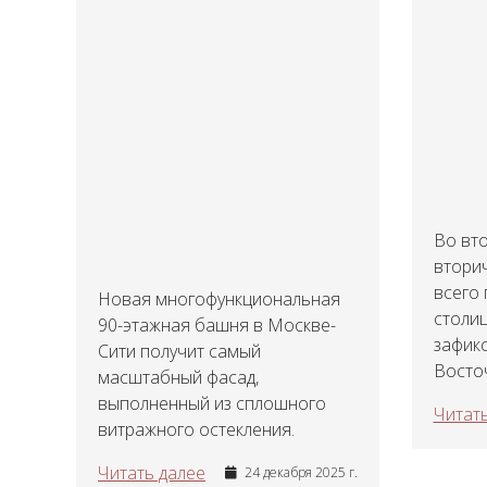
Во вто
втори
всего
Новая многофункциональная
столиц
90-этажная башня в Москве-
зафик
Сити получит самый
Восточ
масштабный фасад,
выполненный из сплошного
Читать
витражного остекления.
Читать далее
24 декабря 2025 г.