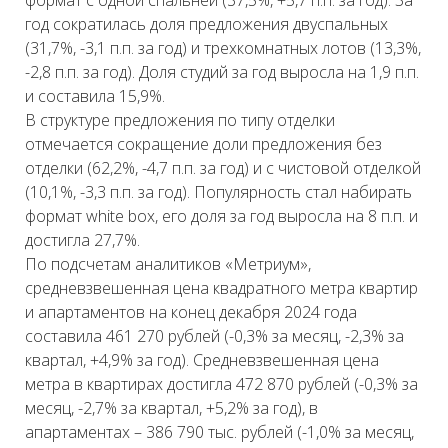
формат с одной спальней (37,5%, +5,7 п.п. за год). За
год сократилась доля предложения двуспальных
(31,7%, -3,1 п.п. за год) и трехкомнатных лотов (13,3%,
-2,8 п.п. за год). Доля студий за год выросла на 1,9 п.п.
и составила 15,9%.
В структуре предложения по типу отделки
отмечается сокращение доли предложения без
отделки (62,2%, -4,7 п.п. за год) и с чистовой отделкой
(10,1%, -3,3 п.п. за год). Популярность стал набирать
формат white box, его доля за год выросла на 8 п.п. и
достигла 27,7%.
По подсчетам аналитиков «Метриум»,
средневзвешенная цена квадратного метра квартир
и апартаментов на конец декабря 2024 года
составила 461 270 рублей (-0,3% за месяц, -2,3% за
квартал, +4,9% за год). Средневзвешенная цена
метра в квартирах достигла 472 870 рублей (-0,3% за
месяц, -2,7% за квартал, +5,2% за год), в
апартаментах – 386 790 тыс. рублей (-1,0% за месяц,