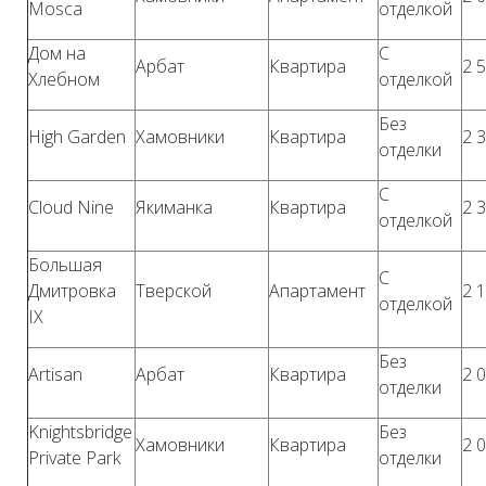
Mosca
отделкой
Дом на
С
Арбат
Квартира
2 
Хлебном
отделкой
Без
High Garden
Хамовники
Квартира
2 
отделки
С
Cloud Nine
Якиманка
Квартира
2 
отделкой
Большая
С
Дмитровка
Тверской
Апартамент
2 
отделкой
IX
Без
Artisan
Арбат
Квартира
2 
отделки
Knightsbridge
Без
Хамовники
Квартира
2 
Private Park
отделки