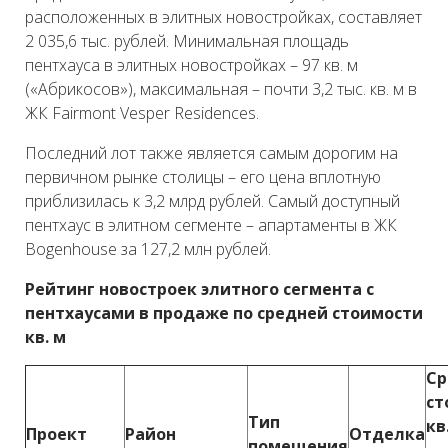
расположенных в элитных новостройках, составляет
2 035,6 тыс. рублей. Минимальная площадь
пентхауса в элитных новостройках – 97 кв. м
(«Абрикосов»), максимальная – почти 3,2 тыс. кв. м в
ЖК Fairmont Vesper Residences.
Последний лот также является самым дорогим на
первичном рынке столицы – его цена вплотную
приблизилась к 3,2 млрд рублей. Самый доступный
пентхаус в элитном сегменте – апартаменты в ЖК
Bogenhouse за 127,2 млн рублей.
Рейтинг новостроек элитного сегмента с
пентхаусами в продаже по средней стоимости
кв. м
Ср
ст
Тип
кв.
Проект
Район
Отделка
помещения