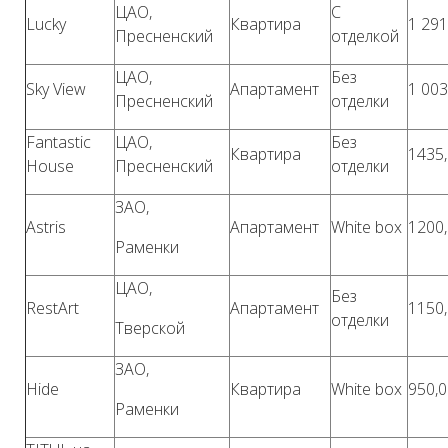
ЦАО,
С
Lucky
Квартира
1 291
Пресненский
отделкой
ЦАО,
Без
Sky View
Апартамент
1 003
Пресненский
отделки
Fantastic
ЦАО,
Без
Квартира
1435,
House
Пресненский
отделки
ЗАО,
Astris
Апартамент
White box
1200,
Раменки
ЦАО,
Без
RestArt
Апартамент
1150,
отделки
Тверской
ЗАО,
Hide
Квартира
White box
950,0
Раменки