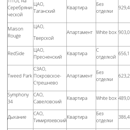
TITUL на
ЦАО,
Без
Серебряни-
Квартира
929,4
Таганский
отделки
ческой
ЦАО,
Maison
Апартамент
White box
903,0
Rouge
Тверской
ЦАО,
С
RedSide
Квартира
656,1
Пресненский
отделкой
СЗАО,
Без
Tweed Park
Покровское-
Апартамент
623,2
отделки
Стрешнево
Symphony
САО,
Квартира
White box
489,0
34
Савеловский
САО,
Без
Дыхание
Квартира
386,4
Тимирязевский
отделки