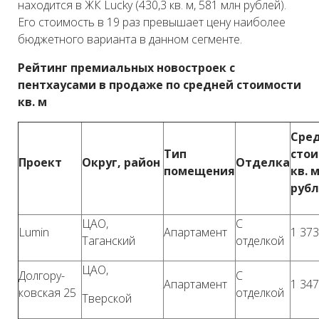
находится в ЖК Lucky (430,3 кв. м, 581 млн рублей).
Его стоимость в 19 раз превышает цену наиболее
бюджетного варианта в данном сегменте.
Рейтинг премиальных новостроек с
пентхаусами в продаже по средней стоимости
кв. м
Сре
Тип
стои
Проект
Округ, район
Отделка
помещения
кв. м
руб
ЦАО,
С
Lumin
Апартамент
1 373
Таганский
отделкой
ЦАО,
Долгору-
С
Апартамент
1 347
ковская 25
отделкой
Тверской