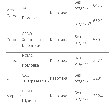
Без
647,5
ЗАО,
отделки
West
Квартира
Garden
Раменки
С
662,9
отделкой
СЗАО,
Без
Остров
Хорошево-
Квартира
580,9
отделки
Мневники
ЮЗАО,
Без
Eniteo
Квартира
367,4
отделки
Котловка
САО,
Без
D1
Квартира
3204
Тимирязевский
отделки
СЗАО,
Без
Маршал
Квартира
352,4
отделки
Щукино