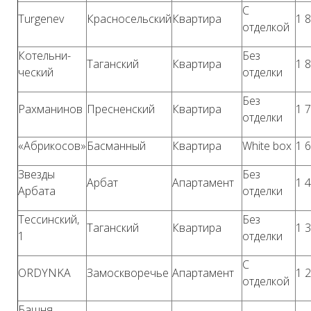
С
Turgenev
Красносельский
Квартира
1 
отделкой
Котельни-
Без
Таганский
Квартира
1 
ческий
отделки
Без
Рахманинов
Пресненский
Квартира
1 
отделки
«Абрикосов»
Басманный
Квартира
White box
1 
Звезды
Без
Арбат
Апартамент
1 
Арбата
отделки
Тессинский,
Без
Таганский
Квартира
1 
1
отделки
С
ORDYNKA
Замоскворечье
Апартамент
1 
отделкой
Башня