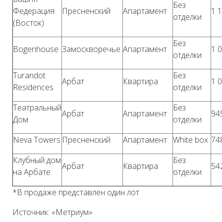
Без
Федерация
Пресненский
Апартамент
1 
отделки
(Восток)
Без
Bogenhouse
Замоскворечье
Апартамент
1 
отделки
Turandot
Без
Арбат
Квартира
1 
Residences
отделки
Театральный
Без
Арбат
Апартамент
94
Дом
отделки
Neva Towers
Пресненский
Апартамент
White box
74
Клубный дом
Без
Арбат
Квартира
54
на Арбате
отделки
*В продаже представлен один лот
Источник: «Метриум»