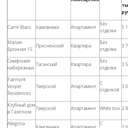
ты
ру
Без
Carré Blanc
Хамовники
Апартамент
5 
отделки
Малая
Без
Пресненский
Квартира
3 
Бронная 15
отделки
Симфония
Без
Таганский
Квартира
3 
набережных
отделки
Fairmont
С
Vesper
Тверской
Апартамент
3 
отделкой
Residences
Клубный дом
Тверской
Апартамент
White box
2 
в Газетном
Allegoria
С
Хамовники
Апартамент
2 