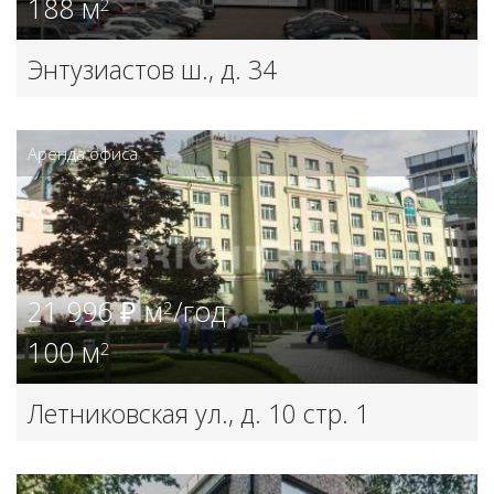
188 м
2
Энтузиастов ш., д. 34
Аренда офиса
21 996 ₽ м
/год
2
100 м
2
Летниковская ул., д. 10 стр. 1