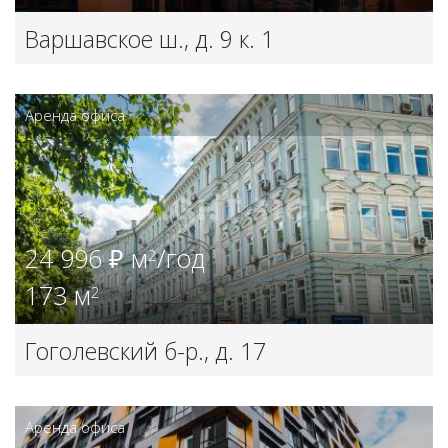
Варшавское ш., д. 9 к. 1
Аренда офиса
24 996 ₽ м
/год
2
173 м
2
Гоголевский б-р., д. 17
Аренда офиса