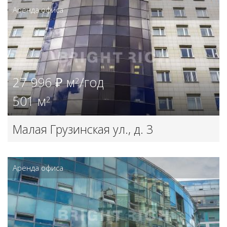
Аренда офиса
27 996 ₽ м
/год
2
501 м
2
Малая Грузинская ул., д. 3
Аренда офиса