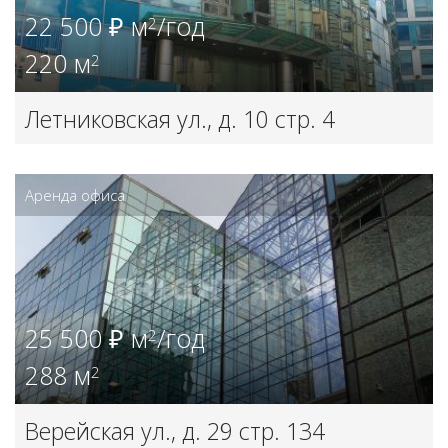
22 500 ₽ м
/год
2
220 м
2
Летниковская ул., д. 10 стр. 4
Аренда офиса
25 500 ₽ м
/год
2
288 м
2
Верейская ул., д. 29 стр. 134