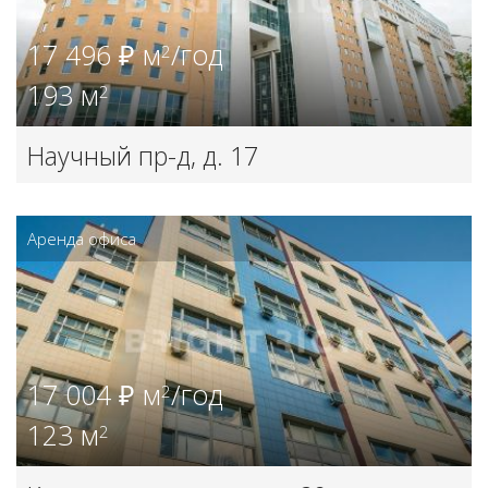
17 496 ₽ м
/год
2
193 м
2
Научный пр-д, д. 17
Аренда офиса
17 004 ₽ м
/год
2
123 м
2