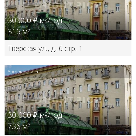
30 000 ₽ м
/год
2
316 м
2
Тверская ул., д. 6 стр. 1
Аренда офиса
30 000 ₽ м
/год
2
736 м
2