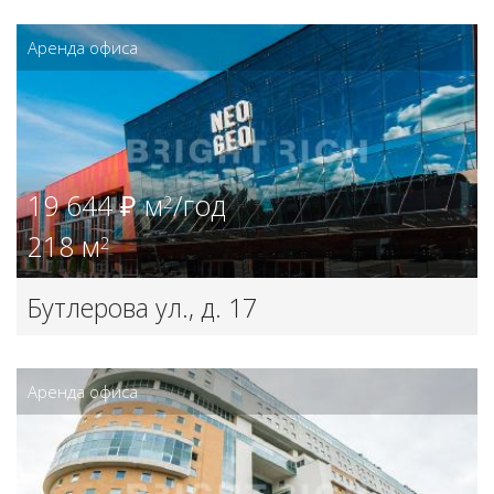
к. А
Аренда офиса
19 644 ₽ м
/год
2
218 м
2
Бутлерова ул., д. 17
Аренда офиса