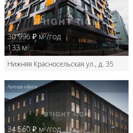
30 996 ₽ м
/год
2
133 м
2
Нижняя Красносельская ул., д. 35
стр. 9
Аренда офиса
34 560 ₽ м
/год
2