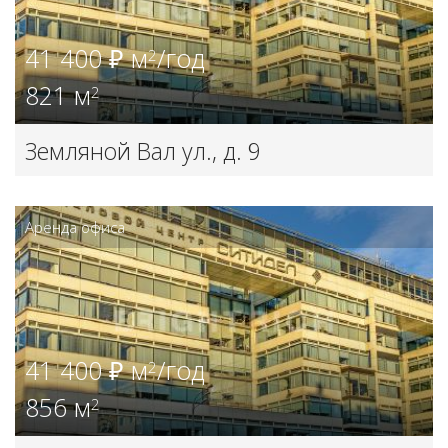
41 400 ₽ м
/год
2
821 м
2
Земляной Вал ул., д. 9
Аренда офиса
41 400 ₽ м
/год
2
856 м
2