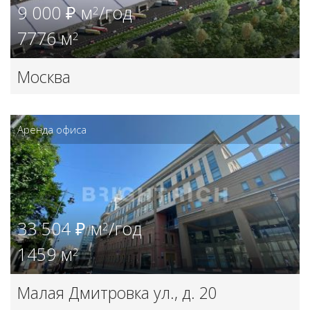
9 000 ₽ м
/год
2
7776 м
2
Москва
Аренда офиса
33 504 ₽ м
/год
2
1459 м
2
Малая Дмитровка ул., д. 20