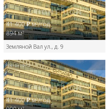
41 400 ₽ м
/год
2
894 м
2
Земляной Вал ул., д. 9
Аренда офиса
41 400 ₽ м
/год
2
900 м
2