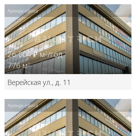
Аренда офиса
26 004 ₽ м
/год
2
776 м
2
Верейская ул., д. 11
Аренда офиса