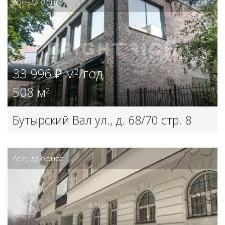
Аренда офиса
33 996 ₽ м
/год
2
508 м
2
Бутырский Вал ул., д. 68/70 стр. 8
Аренда офиса