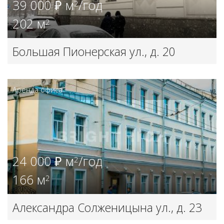
39 000 ₽ м
/год
2
202 м
2
Большая Пионерская ул., д. 20
Аренда офиса
24 000 ₽ м
/год
2
166 м
2
Александра Солженицына ул., д. 23