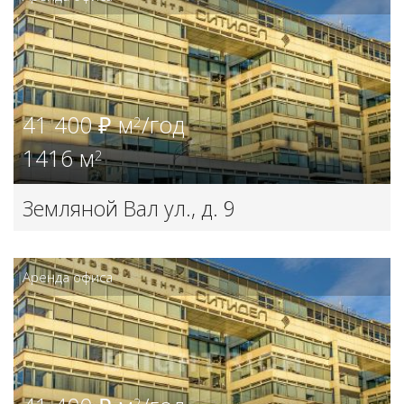
41 400 ₽ м
/год
2
1416 м
2
Земляной Вал ул., д. 9
Аренда офиса
2