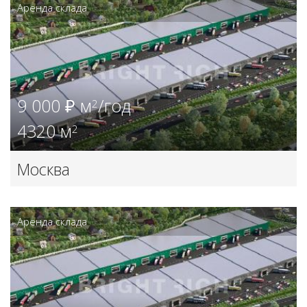
Аренда склада
9 000 ₽ м
/год
2
4320 м
2
Москва
Аренда склада