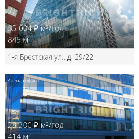
35 004 ₽ м
/год
2
845 м
2
1-я Брестская ул., д. 29/22
Аренда офиса
28 200 ₽ м
/год
2
414 м
2