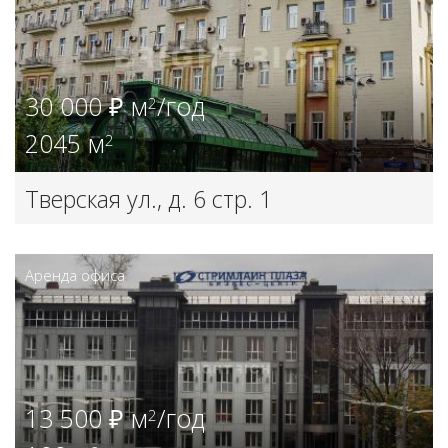
30 000 ₽ м
/год
2
2045 м
2
Тверская ул., д. 6 стр. 1
Аренда офиса
13 500 ₽ м
/год
2