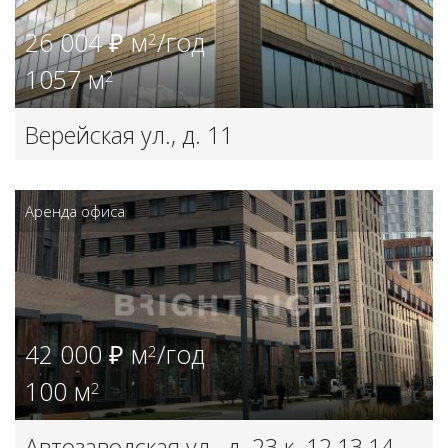
26 004 ₽ м
/год
2
1057 м
2
Верейская ул., д. 11
Аренда офиса
42 000 ₽ м
/год
2
100 м
2
Автозаводская ул., д. 23 к. 12,13,14