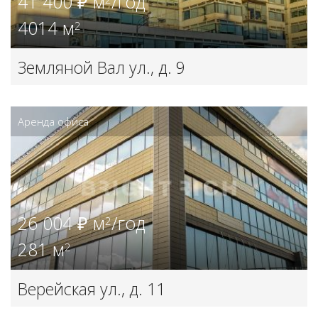
41 400 ₽ м
/год
4014 м
2
Земляной Вал ул., д. 9
Аренда офиса
26 004 ₽ м
/год
2
281 м
2
Верейская ул., д. 11