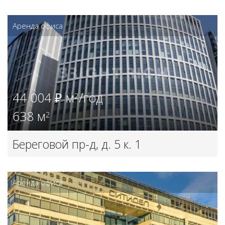
Аренда офиса
44 004 ₽ м
/год
2
638 м
2
Береговой пр-д, д. 5 к. 1
Аренда офиса