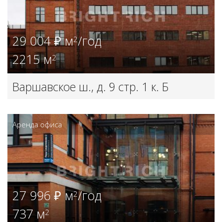
29 004 ₽ м
/год
2
2215 м
2
Варшавское ш., д. 9 стр. 1 к. Б
Аренда офиса
27 996 ₽ м
/год
2
737 м
2