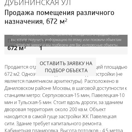
ДУБИНИНСКАЯ УЛ
Объект в архиве или продан
Продажа помещения различного
назначения,
672 м
2
Отсутствие данного объекта в базе сайта LifeDeluxe.ru означает,
что размещение объявления приостановлено продавцом. При
этом сам объект может по-прежнему находиться в продаже. Если
Площадь
вы хотите получить информацию по этому или похожим объектам
Этаж
- оставьте заявку и мы подберем для Вас интересные объекты.
672 м
1
2
ОСТАВИТЬ ЗАЯВКУ НА
Продается отдельно стоящее здание общей площадью
ПОДБОР ОБЪЕКТА
672 м2. Одноэтажное здание 1899 года постройки (не
является памятником архитектуры). Расположено в
Даниловском районе Москвы, в шаговой доступности к
станциям метро: Серпуховская-15 мин, Павелецкая-10
мин и Тульская-5 мин. Стоит вдоль дороги, за зданием
дворовая территория. около 200 кв.м. Объект
находится в самой гуще застройки ЖК Павелецкая
сити. Здание требует капитального ремонта.
Кабинетная планировка. Высота потолков - 4.5 метра.