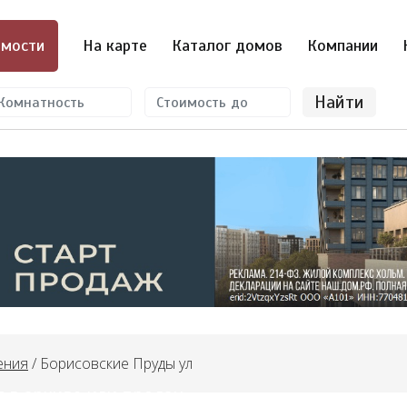
мости
На карте
Каталог домов
Компании
Найти
ения
/ Борисовские Пруды ул
 в архиве или продан