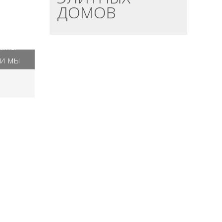
ДОМОВ
ения
аже.
 и мы