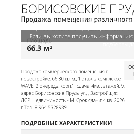
БОРИСОВСКИЕ ПРУ
Продажа помещения различного
Отсутствие данного объекта в базе са
приостановлено продавцом. При этом 
Если вы хотите получить информацию п
Площадь
подберем д
66.3 м
2
О
Продажа коммерческого помещения в
новостройке: 66,30 кв. м., 1 этаж в комплексе
WAVE, 2 очередь, корп.1, сдача: 4кв. , этажей: 9,
адрес Борисовские Пруды ул., , Застройщик:
ЛСР. Недвижимость - М. Срок сдачи: 4 кв. 2026
г Тел.: 8 964 5328989 -.
ПОДРОБНЫЕ ХАРАКТЕРИСТИКИ