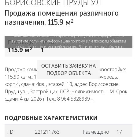
БОРИСОВСКИЕ ПРУДЫ УЛ
Объект в архиве или продан
Продажа помещения различного
назначения,
115.9 м
2
Отсутствие данного объекта в базе сайта LifeDeluxe.ru означает,
что размещение объявления приостановлено продавцом. При
этом сам объект может по-прежнему находиться в продаже. Если
Площадь
вы хотите получить информацию по этому или похожим объектам
Этаж
- оставьте заявку и мы подберем для Вас интересные объекты.
115.9 м
1
2
ОСТАВИТЬ ЗАЯВКУ НА
Продажа коммерческого помещения в новостройке:
ПОДБОР ОБЪЕКТА
115,90 кв. м., 1 этаж в комплексе WAVE, 2 очередь,
корп.4, сдача: 4кв. , этажей: 13, адрес Борисовские
Пруды ул., , Застройщик: ЛСР. Недвижимость - М. Срок
сдачи: 4 кв. 2026 г Тел.: 8 964 5328989 -.
ПОДРОБНЫЕ ХАРАКТЕРИСТИКИ
ID
221211763
Размещено
17