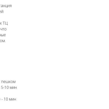
танция
ей
х ТЦ
 что
ные
ом.
н пешком
 5-10 мин
 - 10 мин