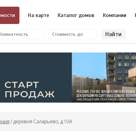
мости
На карте
Каталог домов
Компании
Найти
ения
/ деревня Саларьево, д.10А