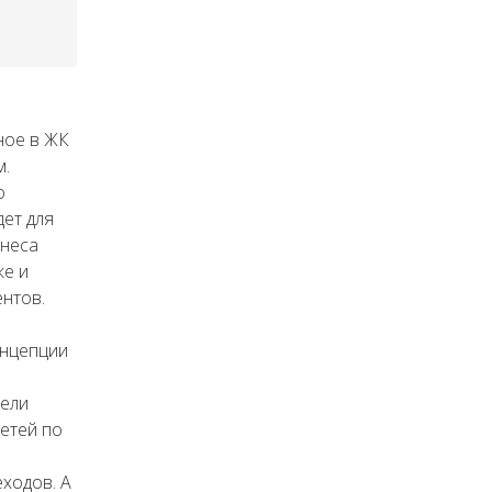
ное в ЖК
м.
о
ет для
знеса
ке и
нтов.
онцепции
тели
етей по
ходов. А