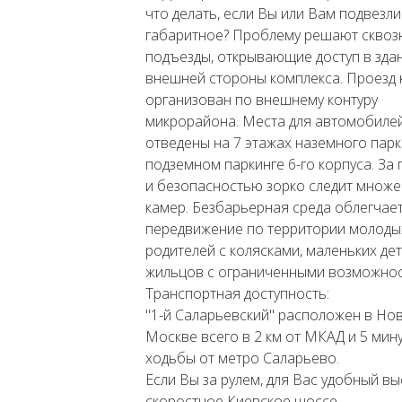
что делать, если Вы или Вам подвезли
габаритное? Проблему решают сквоз
подъезды, открывающие доступ в зда
внешней стороны комплекса. Проезд 
организован по внешнему контуру
микрорайона. Места для автомобиле
отведены на 7 этажах наземного парк
подземном паркинге 6-го корпуса. За
и безопасностью зорко следит множе
камер. Безбарьерная среда облегчае
передвижение по территории молоды
родителей с колясками, маленьких дет
жильцов с ограниченными возможнос
Транспортная доступность:
"1-й Саларьевский" расположен в Но
Москве всего в 2 км от МКАД и 5 мин
ходьбы от метро Саларьево.
Если Вы за рулем, для Вас удобный вы
скоростное Киевское шоссе.