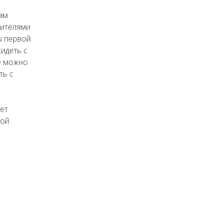
ам
ителями
ы первой
сидеть с
е можно
ть с
ает
вой