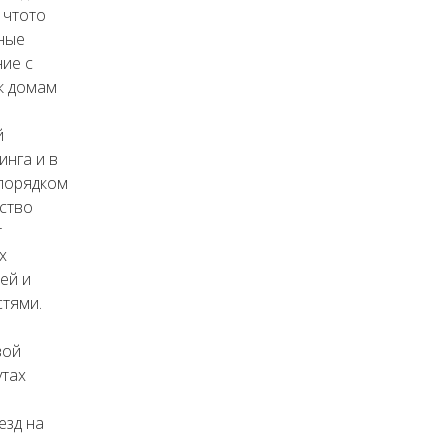
 чтото
ные
ние с
к домам
й
инга и в
 порядком
ство
т
х
ей и
тями.
вой
утах
езд на